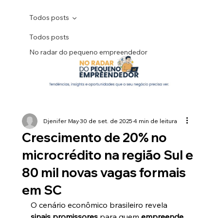
Todos posts
Todos posts
No radar do pequeno empreendedor
Djenifer May
30 de set. de 2025
4 min de leitura
Crescimento de 20% no
microcrédito na região Sul e
80 mil novas vagas formais
em SC
O cenário econômico brasileiro revela 
sinais promissores
 para quem 
empreende 